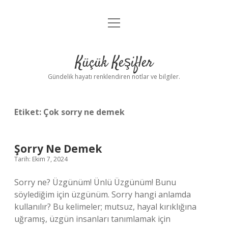
menüyü
Anasayfa
aç
Gizlilik Politikası
Küçük Keşifler
Yasal Uyarı
Gündelik hayatı renklendiren notlar ve bilgiler.
Hakkımızda
Etiket:
Çok sorry ne demek
Şorry Ne Demek
Tarih: Ekim 7, 2024
Sorry ne? Üzgünüm! Ünlü Üzgünüm! Bunu
söylediğim için üzgünüm. Sorry hangi anlamda
kullanılır? Bu kelimeler; mutsuz, hayal kırıklığına
uğramış, üzgün insanları tanımlamak için