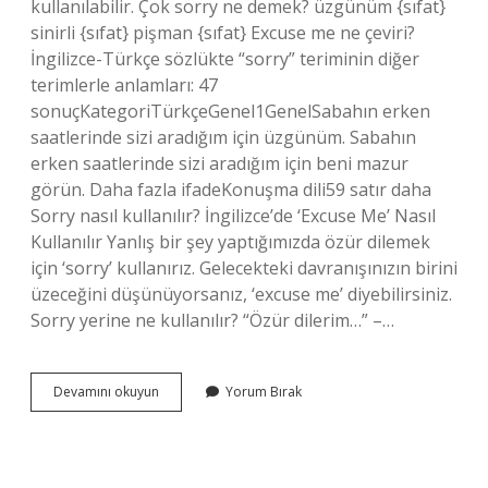
kullanılabilir. Çok sorry ne demek? üzgünüm {sıfat}
sinirli {sıfat} pişman {sıfat} Excuse me ne çeviri?
İngilizce-Türkçe sözlükte “sorry” teriminin diğer
terimlerle anlamları: 47
sonuçKategoriTürkçeGenel1GenelSabahın erken
saatlerinde sizi aradığım için üzgünüm. Sabahın
erken saatlerinde sizi aradığım için beni mazur
görün. Daha fazla ifadeKonuşma dili59 satır daha
Sorry nasıl kullanılır? İngilizce’de ‘Excuse Me’ Nasıl
Kullanılır Yanlış bir şey yaptığımızda özür dilemek
için ‘sorry’ kullanırız. Gelecekteki davranışınızın birini
üzeceğini düşünüyorsanız, ‘excuse me’ diyebilirsiniz.
Sorry yerine ne kullanılır? “Özür dilerim…” –…
Şorry
Devamını okuyun
Yorum Bırak
Ne
Demek