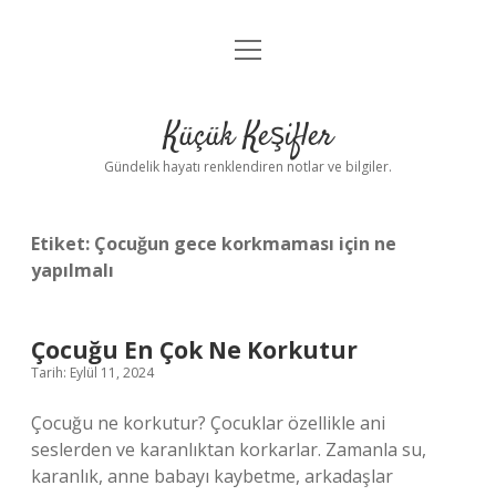
menüyü
Anasayfa
aç
Gizlilik Politikası
Küçük Keşifler
Yasal Uyarı
Gündelik hayatı renklendiren notlar ve bilgiler.
Hakkımızda
Etiket:
Çocuğun gece korkmaması için ne
yapılmalı
Çocuğu En Çok Ne Korkutur
Tarih: Eylül 11, 2024
Çocuğu ne korkutur? Çocuklar özellikle ani
seslerden ve karanlıktan korkarlar. Zamanla su,
karanlık, anne babayı kaybetme, arkadaşlar