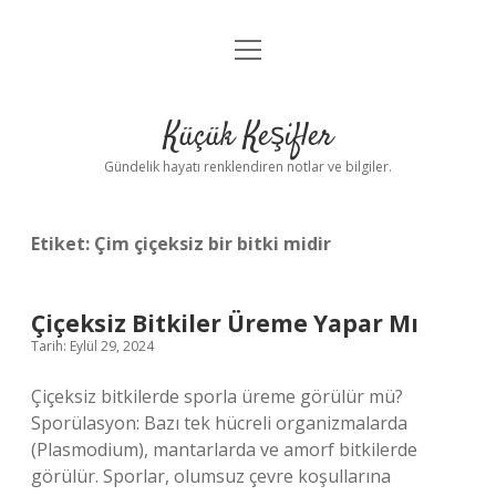
menüyü
Anasayfa
aç
Gizlilik Politikası
Küçük Keşifler
Yasal Uyarı
Gündelik hayatı renklendiren notlar ve bilgiler.
Hakkımızda
Etiket:
Çim çiçeksiz bir bitki midir
Çiçeksiz Bitkiler Üreme Yapar Mı
Tarih: Eylül 29, 2024
Çiçeksiz bitkilerde sporla üreme görülür mü?
Sporülasyon: Bazı tek hücreli organizmalarda
(Plasmodium), mantarlarda ve amorf bitkilerde
görülür. Sporlar, olumsuz çevre koşullarına