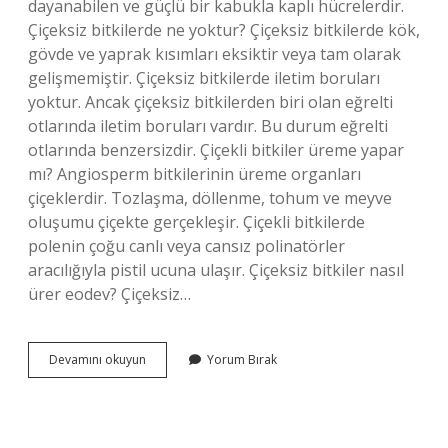
dayanabilen ve güçlü bir kabukla kaplı hücrelerdir.
Çiçeksiz bitkilerde ne yoktur? Çiçeksiz bitkilerde kök,
gövde ve yaprak kısımları eksiktir veya tam olarak
gelişmemiştir. Çiçeksiz bitkilerde iletim boruları
yoktur. Ancak çiçeksiz bitkilerden biri olan eğrelti
otlarında iletim boruları vardır. Bu durum eğrelti
otlarında benzersizdir. Çiçekli bitkiler üreme yapar
mı? Angiosperm bitkilerinin üreme organları
çiçeklerdir. Tozlaşma, döllenme, tohum ve meyve
oluşumu çiçekte gerçekleşir. Çiçekli bitkilerde
polenin çoğu canlı veya cansız polinatörler
aracılığıyla pistil ucuna ulaşır. Çiçeksiz bitkiler nasıl
ürer eodev? Çiçeksiz…
Çiçeksiz
Devamını okuyun
Yorum Bırak
Bitkiler
Üreme
Yapar
Mı