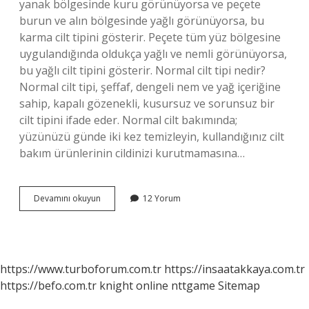
yanak bölgesinde kuru görünüyorsa ve peçete
burun ve alın bölgesinde yağlı görünüyorsa, bu
karma cilt tipini gösterir. Peçete tüm yüz bölgesine
uygulandığında oldukça yağlı ve nemli görünüyorsa,
bu yağlı cilt tipini gösterir. Normal cilt tipi nedir?
Normal cilt tipi, şeffaf, dengeli nem ve yağ içeriğine
sahip, kapalı gözenekli, kusursuz ve sorunsuz bir
cilt tipini ifade eder. Normal cilt bakımında;
yüzünüzü günde iki kez temizleyin, kullandığınız cilt
bakım ürünlerinin cildinizi kurutmamasına…
Cilt
Devamını okuyun
12 Yorum
Tipi
2
Ne
Demek
https://www.turboforum.com.tr
https://insaatakkaya.com.tr
https://befo.com.tr
knight online
nttgame
Sitemap