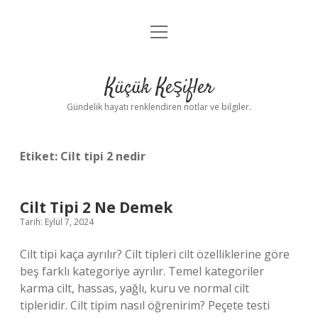
menüyü
Anasayfa
aç
Gizlilik Politikası
Küçük Keşifler
Yasal Uyarı
Gündelik hayatı renklendiren notlar ve bilgiler.
Hakkımızda
Etiket:
Cilt tipi 2 nedir
Cilt Tipi 2 Ne Demek
Tarih: Eylül 7, 2024
Cilt tipi kaça ayrılır? Cilt tipleri cilt özelliklerine göre
beş farklı kategoriye ayrılır. Temel kategoriler
karma cilt, hassas, yağlı, kuru ve normal cilt
tipleridir. Cilt tipim nasıl öğrenirim? Peçete testi