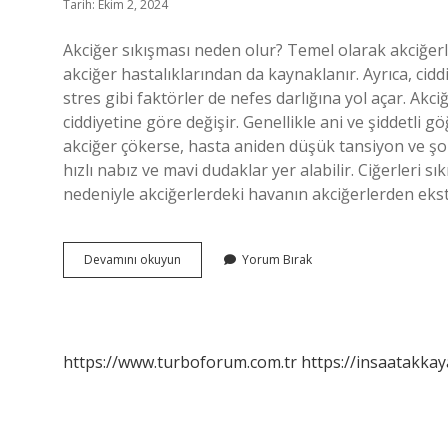
Tarih: Ekim 2, 2024
Akciğer sıkışması neden olur? Temel olarak akciğerl
akciğer hastalıklarından da kaynaklanır. Ayrıca, ciddi
stres gibi faktörler de nefes darlığına yol açar. Akciğ
ciddiyetine göre değişir. Genellikle ani ve şiddetli gö
akciğer çökerse, hasta aniden düşük tansiyon ve şok 
hızlı nabız ve mavi dudaklar yer alabilir. Ciğerleri 
nedeniyle akciğerlerdeki havanın akciğerlerden ek
Akciğer
Devamını okuyun
Yorum Bırak
Sıkışması
Ne
Demek
https://www.turboforum.com.tr
https://insaatakkay