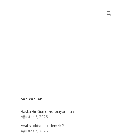
Sidebar
Son Yazılar
elexbet
betexper yeni gir
Başka Bir Gün dizisi bitiyor mu ?
Ağustos 6, 2026
Avalist oldum ne demek ?
Ağustos 4, 2026