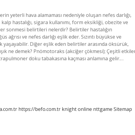
erin yeterli hava alamaması nedeniyle oluşan nefes darlığı,
 kalp hastalığı, sigara kullanımı, form eksikliği, obezite ve
er sonmesi belirtileri nelerdir? Belirtiler hastalığın
ğüs ağrısı ve nefes darlığı eşlik eder. Sızıntı büyükse ve
yaşayabilir. Diğer eşlik eden belirtiler arasında öksürük,
sıkışık ne demek? Pnömotoraks (akciğer çökmesi); Çeşitli etkile
strapulmoner doku tabakasına kaçması anlamına gelir.…
a.com.tr
https://befo.com.tr
knight online
nttgame
Sitemap