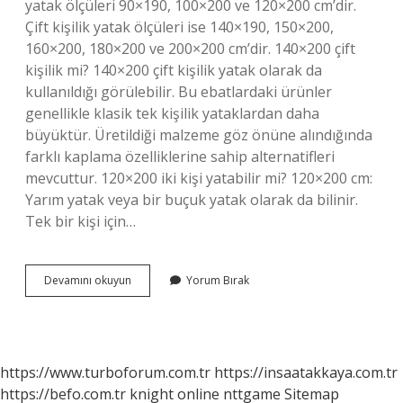
yatak ölçüleri 90×190, 100×200 ve 120×200 cm’dir.
Çift kişilik yatak ölçüleri ise 140×190, 150×200,
160×200, 180×200 ve 200×200 cm’dir. 140×200 çift
kişilik mi? 140×200 çift kişilik yatak olarak da
kullanıldığı görülebilir. Bu ebatlardaki ürünler
genellikle klasik tek kişilik yataklardan daha
büyüktür. Üretildiği malzeme göz önüne alındığında
farklı kaplama özelliklerine sahip alternatifleri
mevcuttur. 120×200 iki kişi yatabilir mi? 120×200 cm:
Yarım yatak veya bir buçuk yatak olarak da bilinir.
Tek bir kişi için…
150X200
Devamını okuyun
Yorum Bırak
Çift
Kişilik
Mi
https://www.turboforum.com.tr
https://insaatakkaya.com.tr
https://befo.com.tr
knight online
nttgame
Sitemap