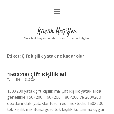
menüyü
Anasayfa
aç
Gizlilik Politikası
Küçük Keşifler
Yasal Uyarı
Gündelik hayatı renklendiren notlar ve bilgiler.
Hakkımızda
Etiket:
Çift kişilik yatak ne kadar olur
150X200 Çift Kişilik Mi
Tarih: Ekim 13, 2024
150X200 yatak çift kişilik mi? Çift kişilik yataklarda
genellikle 150×200, 160×200, 180×200 ve 200×200
ebatlarındaki yataklar tercih edilmektedir. 150X200
tek kişilik mi? Buna göre tek kişilik kullanıma uygun