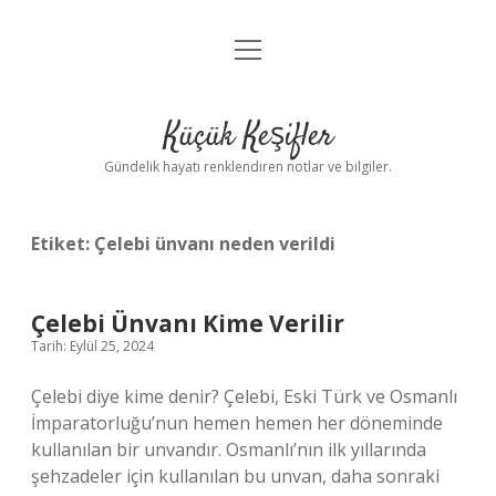
menüyü
Anasayfa
aç
Gizlilik Politikası
Küçük Keşifler
Yasal Uyarı
Gündelik hayatı renklendiren notlar ve bilgiler.
Hakkımızda
Etiket:
Çelebi ünvanı neden verildi
Çelebi Ünvanı Kime Verilir
Tarih: Eylül 25, 2024
Çelebi diye kime denir? Çelebi, Eski Türk ve Osmanlı
İmparatorluğu’nun hemen hemen her döneminde
kullanılan bir unvandır. Osmanlı’nın ilk yıllarında
şehzadeler için kullanılan bu unvan, daha sonraki