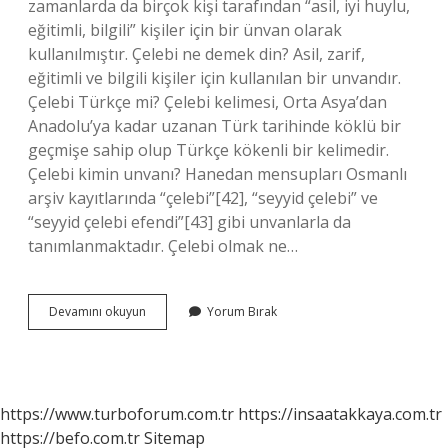
zamanlarda da birçok kişi tarafından “asil, iyi huylu,
eğitimli, bilgili” kişiler için bir ünvan olarak
kullanılmıştır. Çelebi ne demek din? Asil, zarif,
eğitimli ve bilgili kişiler için kullanılan bir unvandır.
Çelebi Türkçe mi? Çelebi kelimesi, Orta Asya’dan
Anadolu’ya kadar uzanan Türk tarihinde köklü bir
geçmişe sahip olup Türkçe kökenli bir kelimedir.
Çelebi kimin unvanı? Hanedan mensupları Osmanlı
arşiv kayıtlarında “çelebi”[42], “seyyid çelebi” ve
“seyyid çelebi efendi”[43] gibi unvanlarla da
tanımlanmaktadır. Çelebi olmak ne…
Çelebi
Devamını okuyun
Yorum Bırak
Ünvanı
Kime
Verilir
https://www.turboforum.com.tr
https://insaatakkaya.com.tr
https://befo.com.tr
Sitemap