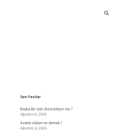
Sidebar
Son Yazılar
elexbet
betexper yeni g
Başka Bir Gün dizisi bitiyor mu ?
Ağustos 6, 2026
Avalist oldum ne demek ?
Ağustos 4, 2026