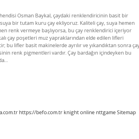
hendisi Osman Baykal, çaydaki renklendiricinin basit bir
 suya bir tutam kuru çay ekliyoruz. Kaliteli çay, suya hemen
en renk vermeye başlıyorsa, bu çay renklendirici içeriyor
alı çay poşetleri muz yapraklarından elde edilen lifleri
ir; bu lifler basit makinelerde ayrılır ve yıkandıktan sonra ça
isinin renk pigmentleri vardır. Çay bardağın içindeyken bu
mda…
a.com.tr
https://befo.com.tr
knight online
nttgame
Sitemap