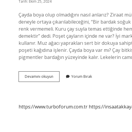
Tarih: Ekim 25, 2024
Çayda boya olup olmadığını nasıl anlarız? Ziraat mü
deneyle ortaya çıkarılabileceğini, “Bir bardak soğuk
renk vermemeli. Kuru çay suyla temas ettiğinde hem
demektir” dedi. Poşet çayların içinde ne var? İyi mark
kullanır. Muz ağacı yaprakları sert bir dokuya sahipt
poşeti kağıdına işlenir. Çayda boya var mı? Çay bitk
pigmentler bardağın yüzeyinde kalır. Lekelerin ca
Poşet
Devamını okuyun
Yorum Bırak
Çaylarda
Boya
Var
Mı
https://www.turboforum.com.tr
https://insaatakkay