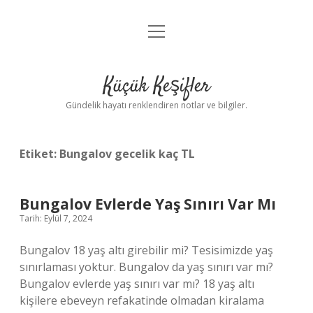
menüyü
Anasayfa
aç
Gizlilik Politikası
Küçük Keşifler
Yasal Uyarı
Gündelik hayatı renklendiren notlar ve bilgiler.
Hakkımızda
Etiket:
Bungalov gecelik kaç TL
Bungalov Evlerde Yaş Sınırı Var Mı
Tarih: Eylül 7, 2024
Bungalov 18 yaş altı girebilir mi? Tesisimizde yaş
sınırlaması yoktur. Bungalov da yaş sınırı var mı?
Bungalov evlerde yaş sınırı var mı? 18 yaş altı
kişilere ebeveyn refakatinde olmadan kiralama