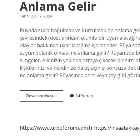
Anlama Gelir
Tarih: Eylül 7, 2024
Rüyada suda boğulmak ve kurtulmak ne anlama geli
çevresindeki dostlarından olumlu bir uyarı alacağın
olaylar hakkında uyarılacağına işaret eder. Rüya sah
suyun bulanık olması ne anlama gelir? Rüyanızda bul
simgeler. Ailenizin yakında ortaya çıkacak bir sırrı
ilişkilerinizi ve kendinize bakış açınızı sonsuza dek
ne anlama gelir? Rüyasında dere veya çay gibi gör
Bulanık
Devamını okuyun
14 Yorum
Suda
Boğulduğunu
Görmek
Ne
Anlama
https://www.turboforum.com.tr
https://insaatakkay
Gelir