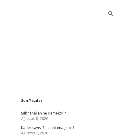
Sidebar
Son Yazılar
elexbet
betexper yeni giri
Subhanallah ne demektir ?
Ağustos 8, 2026
Kader sayısı 7 ne anlama gelir ?
Ağustos 7, 2026