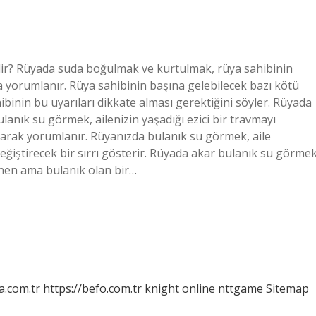
r? Rüyada suda boğulmak ve kurtulmak, rüya sahibinin
a yorumlanır. Rüya sahibinin başına gelebilecek bazı kötü
ibinin bu uyarıları dikkate alması gerektiğini söyler. Rüyada
anık su görmek, ailenizin yaşadığı ezici bir travmayı
 olarak yorumlanır. Rüyanızda bulanık su görmek, aile
 değiştirecek bir sırrı gösterir. Rüyada akar bulanık su görme
ünen ama bulanık olan bir…
a.com.tr
https://befo.com.tr
knight online
nttgame
Sitemap