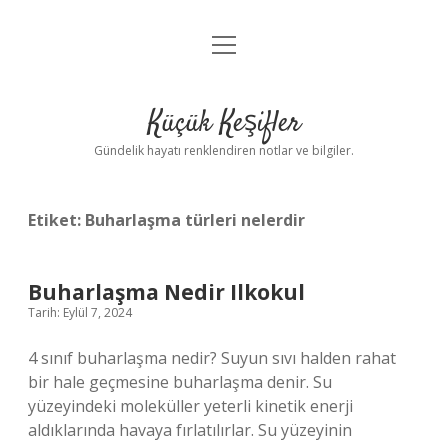
menüyü
Anasayfa
aç
Gizlilik Politikası
Küçük Keşifler
Yasal Uyarı
Gündelik hayatı renklendiren notlar ve bilgiler.
Hakkımızda
Etiket:
Buharlaşma türleri nelerdir
Buharlaşma Nedir Ilkokul
Tarih: Eylül 7, 2024
4 sınıf buharlaşma nedir? Suyun sıvı halden rahat
bir hale geçmesine buharlaşma denir. Su
yüzeyindeki moleküller yeterli kinetik enerji
aldıklarında havaya fırlatılırlar. Su yüzeyinin