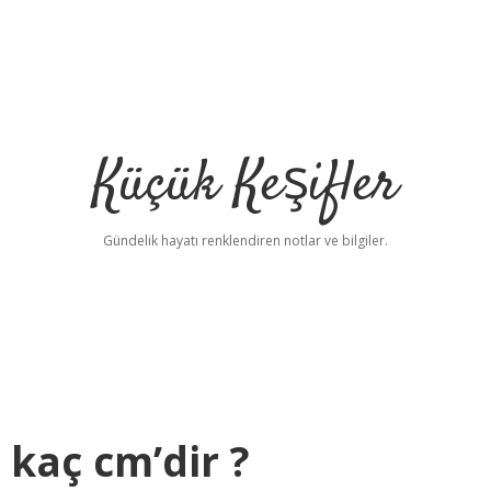
Küçük Keşifler
Gündelik hayatı renklendiren notlar ve bilgiler.
kaç cm’dir ?