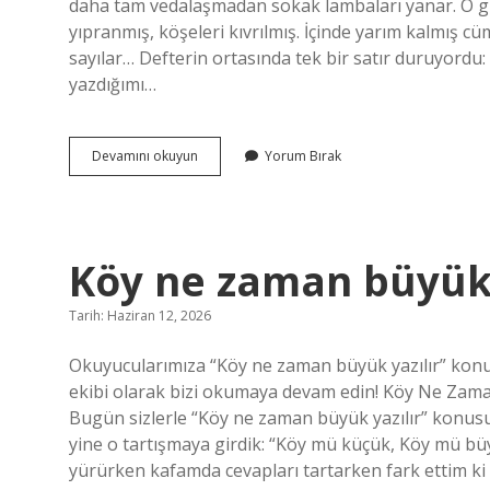
daha tam vedalaşmadan sokak lambaları yanar. O gün
yıpranmış, köşeleri kıvrılmış. İçinde yarım kalmış c
sayılar… Defterin ortasında tek bir satır duruyord
yazdığımı…
22’nin
Devamını okuyun
Yorum Bırak
karekökü
nedir
?
Köy ne zaman büyük 
Tarih: Haziran 12, 2026
Okuyucularımıza “Köy ne zaman büyük yazılır” konu
ekibi olarak bizi okumaya devam edin! Köy Ne Zam
Bugün sizlerle “Köy ne zaman büyük yazılır” konus
yine o tartışmaya girdik: “Köy mü küçük, Köy mü büyü
yürürken kafamda cevapları tartarken fark ettim ki