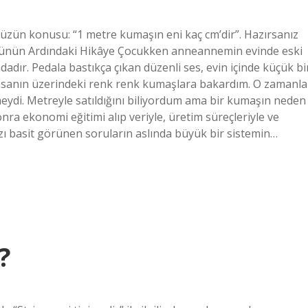
zün konusu: “1 metre kumaşın eni kaç cm’dir”. Hazırsanız
lçünün Ardındaki Hikâye Çocukken anneannemin evinde eski
dadır. Pedala bastıkça çıkan düzenli ses, evin içinde küçük bi
asanın üzerindeki renk renk kumaşlara bakardım. O zamanla
ydi. Metreyle satıldığını biliyordum ama bir kumaşın neden
onra ekonomi eğitimi alıp veriyle, üretim süreçleriyle ve
azı basit görünen soruların aslında büyük bir sistemin…
?