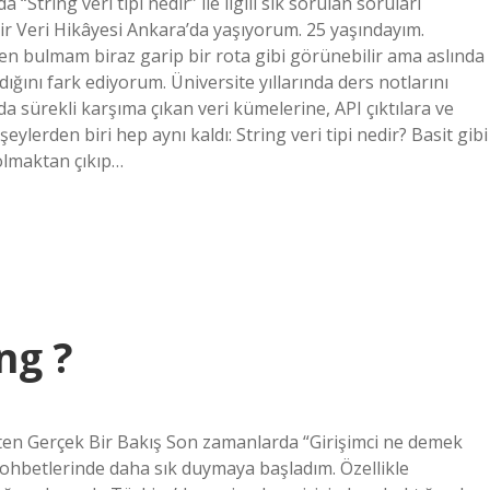
String veri tipi nedir” ile ilgili sık sorulan soruları
 Bir Veri Hikâyesi Ankara’da yaşıyorum. 25 yaşındayım.
n bulmam biraz garip bir rota gibi görünebilir ama aslında
ğını fark ediyorum. Üniversite yıllarında ders notlarını
 sürekli karşıma çıkan veri kümelerine, API çıktılara ve
lerden biri hep aynı kaldı: String veri tipi nedir? Basit gibi
olmaktan çıkıp…
ng ?
ften Gerçek Bir Bakış Son zamanlarda “Girişimci ne demek
hbetlerinde daha sık duymaya başladım. Özellikle