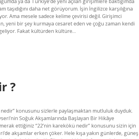
uğumda ya da Türkiye’de yeni açılan girişimlere baktığımda
 taşıdığını daha net görüyorum. İşin İngilizce karşılığına
or. Ama mesele sadece kelime çevirisi değil. Girişimci
an, yeni bir şey kurmaya cesaret eden ve çoğu zaman kendi
 geliyor. Fakat kültürden kültüre…
r ?
 nedir” konusunu sizlerle paylaşmaktan mutluluk duyduk.
ayseri’nin Soğuk Akşamlarında Başlayan Bir Hikâye
erak ettiğiniz “22’nin karekökü nedir” konusunu sizin için
seri’de akşamlar erken çöker. Hele kışa yakın günlerde, güneş