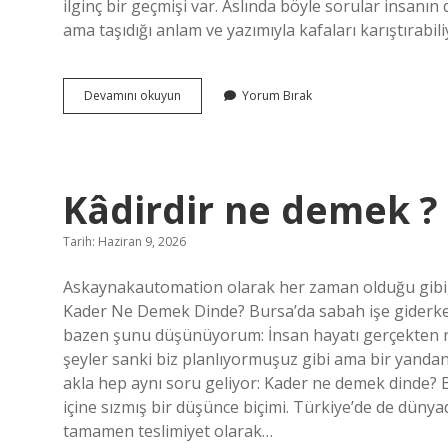
ilginç bir geçmişi var. Aslında böyle sorular insanın
ama taşıdığı anlam ve yazımıyla kafaları karıştırabiliy
Köy
Devamını okuyun
Yorum Bırak
ne
zaman
büyük
yazılır
?
Kâdirdir ne demek ?
Tarih: Haziran 9, 2026
Askaynakautomation olarak her zaman olduğu gibi, 
Kader Ne Demek Dinde? Bursa’da sabah işe giderke
bazen şunu düşünüyorum: İnsan hayatı gerçekten ne 
şeyler sanki biz planlıyormuşuz gibi ama bir yandan
akla hep aynı soru geliyor: Kader ne demek dinde? B
içine sızmış bir düşünce biçimi. Türkiye’de de dünya
tamamen teslimiyet olarak…