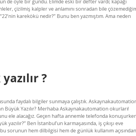
 de öyle bir gündü. Elimde eski bir defter vardı; kapağı
ümleler, çizilmiş kalpler ve anlamını sonradan bile çözemediği
u: “22’nin karekökü nedir?” Bunu ben yazmıştım. Ama neden
yazılır ?
sunda faydalı bilgiler sunmaya çalıştık. Askaynakautomatio
an Büyük Yazılır? Merhaba Askaynakautomation okurları!
unu ele alacağız. Geçen hafta annemle telefonda konuşurke
k yazılır?” Ben İstanbul’un karmaşasında, iş çıkışı eve
 bu sorunun hem dilbilgisi hem de günlük kullanım açısında