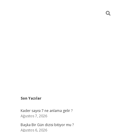
Sidebar
Son Yazılar
elexbet
betexper yeni giriş
ilbet
Kader sayısı 7 ne anlama gelir ?
Ağustos 7, 2026
Başka Bir Gün dizisi bitiyor mu ?
Ağustos 6, 2026