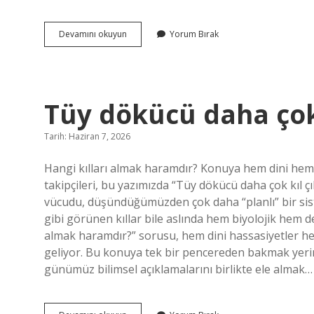
Kâdirdir
Devamını okuyun
Yorum Bırak
ne
demek
?
Tüy dökücü daha çok 
Tarih: Haziran 7, 2026
Hangi kılları almak haramdır? Konuya hem dini hem
takipçileri, bu yazımızda “Tüy dökücü daha çok kıl çıka
vücudu, düşündüğümüzden çok daha “planlı” bir siste
gibi görünen kıllar bile aslında hem biyolojik hem de
almak haramdır?” sorusu, hem dini hassasiyetler hem
geliyor. Bu konuya tek bir pencereden bakmak yeri
günümüz bilimsel açıklamalarını birlikte ele almak…