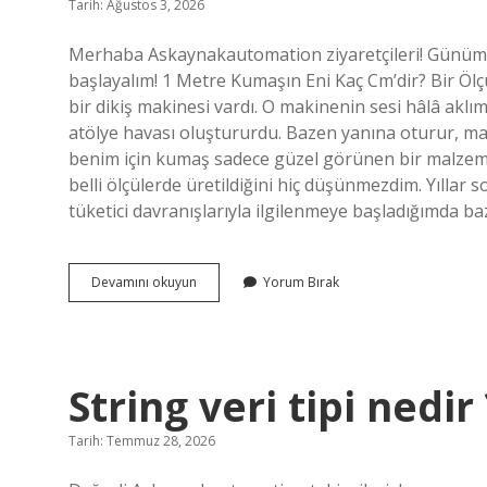
Tarih: Ağustos 3, 2026
Merhaba Askaynakautomation ziyaretçileri! Günümü
başlayalım! 1 Metre Kumaşın Eni Kaç Cm’dir? Bir Ö
bir dikiş makinesi vardı. O makinenin sesi hâlâ aklım
atölye havası oluştururdu. Bazen yanına oturur, m
benim için kumaş sadece güzel görünen bir malzeme
belli ölçülerde üretildiğini hiç düşünmezdim. Yıllar s
tüketici davranışlarıyla ilgilenmeye başladığımda b
1
Devamını okuyun
Yorum Bırak
metre
kumaşın
eni
kaç
cm’dir
String veri tipi nedir 
?
Tarih: Temmuz 28, 2026