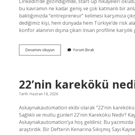
LinkedIn’de gezindiğimde, start-up hikâyeleri okud
bu kavramın ne kadar geniş ve çok katmanlı bir anlam
baktığımızda “entrepreneur” kelimesi karşımıza çıkıy
dediğimiz kişi, hem dünyada hem Türkiye’de risk al
konfor alanının dışına çıkan insan profiline karşılık
Girişimci
Devamını okuyun
Yorum Bırak
ne
demek
ing
?
22’nin karekökü nedi
Tarih: Haziran 18, 2026
Askaynakautomation ekibi olarak “22’nin karekökü
Sağlıklı ve mutlu günler! 22’nin Karekökü Nedir? K
Askaynakautomation’ya hoş geldiniz. Bu yazımızda m
araştırdık. Bir Defterin Kenarına Sıkışmış Sayı Kay