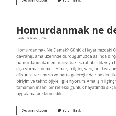
Tüy
Devamını okuyun
Yorum Bırak
dökücü
daha
çok
kıl
çıkarır
Homurdanmak ne d
mı
?
Tarih: Haziran 6, 2026
Homurdanmak Ne Demek? Günlük Hayatımızdaki Ön
davranış, ama üzerinde durduğumuzda aslında birçok
homurdanmak; memnuniyetsizlik, rahatsızlık veya hu
dışa vurmak demek. Ama işin ilginç yanı, bu davranış 
düşünce tarzımızın ve hatta geleceğe dair beklentil
biriyim ve teknolojiyle ilgileniyorum. Ama işin ilgi
tamamen insani bir refleksi günlük hayatımda sıkça 
uygulama beklenmedik…
Homurdanmak
Devamını okuyun
Yorum Bırak
ne