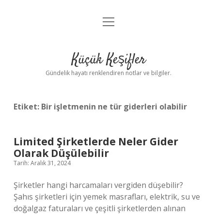
menüyü
Anasayfa
aç
Gizlilik Politikası
Küçük Keşifler
Yasal Uyarı
Gündelik hayatı renklendiren notlar ve bilgiler.
Hakkımızda
Etiket:
Bir işletmenin ne tür giderleri olabilir
Limited Şirketlerde Neler Gider
Olarak Düşülebilir
Tarih: Aralık 31, 2024
Şirketler hangi harcamaları vergiden düşebilir?
Şahıs şirketleri için yemek masrafları, elektrik, su ve
doğalgaz faturaları ve çeşitli şirketlerden alınan