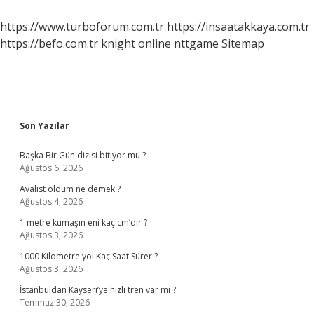
Olarak
Düşülebilir
https://www.turboforum.com.tr
https://insaatakkaya.com.tr
https://befo.com.tr
knight online
nttgame
Sitemap
Sidebar
Son Yazılar
Başka Bir Gün dizisi bitiyor mu ?
Ağustos 6, 2026
Avalist oldum ne demek ?
Ağustos 4, 2026
1 metre kumaşın eni kaç cm’dir ?
Ağustos 3, 2026
1000 Kilometre yol Kaç Saat Sürer ?
Ağustos 3, 2026
İstanbuldan Kayseri’ye hızlı tren var mı ?
Temmuz 30, 2026