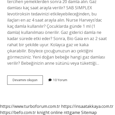
tercihen yemeklerden sonra 20 damla alın. Gaz
damlası kaç saat arayla verilir? SAB SIMPLEX
levotiroksin tedavinizi etkileyebileceğinden, bu
ilaçları en az 4 saat arayla alın. Nurse Harveys’dac
kaç damla kullanılır? Çocuklarda günde 1 ml (1
damla) kullanılması önerilir. Gaz giderici damla ne
kadar sürede etki eder? Sonra, Bio Gaia en az 2 saat
rahat bir şekilde uyur. Kolayca gaz ve kaka
çıkarabilir. Böylece çocuğunuzun acı çektiğini
görmezsiniz. Yeni doğan bebeğe hangi gaz damlası
verilir? Bebeğinizin anne sütünü veya tükettiği…
Nurse
Devamını okuyun
10 Yorum
Harveys
Gaz
Giderici
Damla
Günde
https://www.turboforum.com.tr
https://insaatakkaya.com.tr
Kaç
https://befo.com.tr
knight online
nttgame
Sitemap