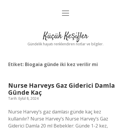
menüyü
Anasayfa
aç
Gizlilik Politikası
Küçük Keşifler
Yasal Uyarı
Gündelik hayatı renklendiren notlar ve bilgiler.
Hakkımızda
Etiket:
Biogaia günde iki kez verilir mi
Nurse Harveys Gaz Giderici Damla
Günde Kaç
Tarih: Eylül 8, 2024
Nurse Harvey’s gaz damlası günde kaç kez
kullanılır? Nurse Harvey’s Nurse Harvey’s Gaz
Giderici Damla 20 ml Bebekler: Günde 1-2 kez,