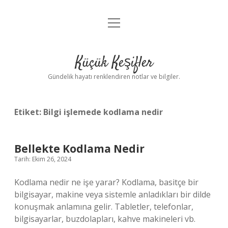
menüyü
Anasayfa
aç
Gizlilik Politikası
Küçük Keşifler
Yasal Uyarı
Gündelik hayatı renklendiren notlar ve bilgiler.
Hakkımızda
Etiket:
Bilgi işlemede kodlama nedir
Bellekte Kodlama Nedir
Tarih: Ekim 26, 2024
Kodlama nedir ne işe yarar? Kodlama, basitçe bir
bilgisayar, makine veya sistemle anladıkları bir dilde
konuşmak anlamına gelir. Tabletler, telefonlar,
bilgisayarlar, buzdolapları, kahve makineleri vb.