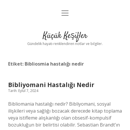
menüyü
Anasayfa
aç
Gizlilik Politikası
Küçük Keşifler
Yasal Uyarı
Gündelik hayatı renklendiren notlar ve bilgiler.
Hakkımızda
Etiket:
Bibliosmia hastalığı nedir
Bibliyomani Hastalığı Nedir
Tarih: Eylül 7, 2024
Bibliomania hastalığı nedir? Bibliyomani, sosyal
ilişkileri veya sağlığı bozacak derecede kitap toplama
veya istifleme alışkanlığı olan obsesif-kompulsif
bozukluğun bir belirtisi olabilir. Sebastian Brandt’ın