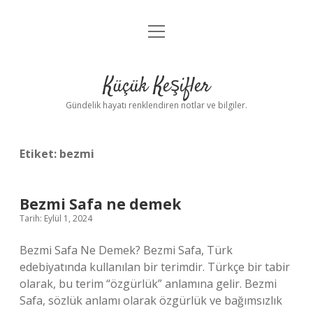
menüyü
Anasayfa
aç
Gizlilik Politikası
Küçük Keşifler
Yasal Uyarı
Gündelik hayatı renklendiren notlar ve bilgiler.
Hakkımızda
Etiket:
bezmi
Bezmi Safa ne demek
Tarih: Eylül 1, 2024
Bezmi Safa Ne Demek? Bezmi Safa, Türk
edebiyatında kullanılan bir terimdir. Türkçe bir tabir
olarak, bu terim “özgürlük” anlamına gelir. Bezmi
Safa, sözlük anlamı olarak özgürlük ve bağımsızlık