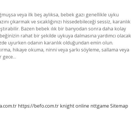
ğmuşsa veya ilk beş aylıksa, bebek gazı genellikle uyku
ını çıkarmak ve sıcaklığınızı hissedebileceği sessiz, karanlık
aştırabilir. Bazen bebek ılık bir banyodan sonra daha kolay
beğinizin rahat bir şekilde uykuya dalmasına yardımcı olacak
nüzde uyurken odanın karanlık olduğundan emin olun.
ırma, hikaye okuma, ninni veya şarkı söyleme, sallama veya
ir gece…
a.com.tr
https://befo.com.tr
knight online
nttgame
Sitemap