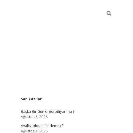
Sidebar
Son Yazılar
elexbet
betexper yeni giri
Başka Bir Gün dizisi bitiyor mu ?
Ağustos 6, 2026
Avalist oldum ne demek ?
Ağustos 4, 2026