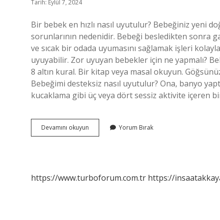
Tarih: Eylül 7, 2024
Bir bebek en hızlı nasıl uyutulur? Bebeğiniz yeni do
sorunlarının nedenidir. Bebeği besledikten sonra gaz
ve sıcak bir odada uyumasını sağlamak işleri kolayl
uyuyabilir. Zor uyuyan bebekler için ne yapmalı? Be
8 altın kural. Bir kitap veya masal okuyun. Göğsü
Bebeğimi desteksiz nasıl uyutulur? Ona, banyo yapt
kucaklama gibi üç veya dört sessiz aktivite içeren b
20
Devamını okuyun
Yorum Bırak
Saniyede
Bebek
Nasıl
Uyutulur
https://www.turboforum.com.tr
https://insaatakkay