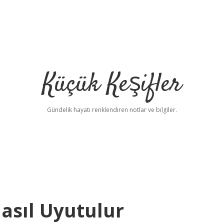
Küçük Keşifler
Gündelik hayatı renklendiren notlar ve bilgiler.
asıl Uyutulur