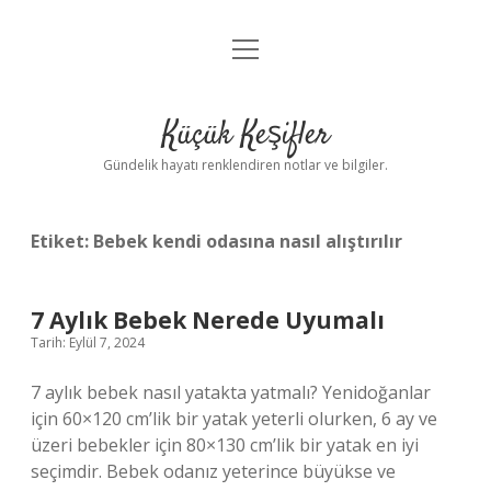
menüyü
Anasayfa
aç
Gizlilik Politikası
Küçük Keşifler
Yasal Uyarı
Gündelik hayatı renklendiren notlar ve bilgiler.
Hakkımızda
Etiket:
Bebek kendi odasına nasıl alıştırılır
7 Aylık Bebek Nerede Uyumalı
Tarih: Eylül 7, 2024
7 aylık bebek nasıl yatakta yatmalı? Yenidoğanlar
için 60×120 cm’lik bir yatak yeterli olurken, 6 ay ve
üzeri bebekler için 80×130 cm’lik bir yatak en iyi
seçimdir. Bebek odanız yeterince büyükse ve