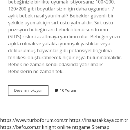
bebeğinizle birlikte uyumak istiyorsanız 100×200,
120×200 gibi boyutlar sizin için daha uygundur. 7
aylık bebek nasıl yatırılmalı? Bebekler güvenli bir
şekilde uyumak için sırt üstü yatmalıdır. Sırt üstü
pozisyon bebeğin ani bebek ölümü sendromu
(SIDS) riskini azaltmaya yardımcı olur. Bebeğin yüzü
açıkta olmalı ve yatakta yumuşak yastıklar veya
doldurulmuş hayvanlar gibi potansiyel boğulma
tehlikesi oluşturabilecek hiçbir eşya bulunmamalıdır.
Bebek ne zaman kendi odasında yatırılmalı?
Bebeklerin ne zaman tek…
7
Devamını okuyun
10 Yorum
Aylık
Bebek
Nerede
Uyumalı
https://www.turboforum.com.tr
https://insaatakkaya.com.tr
https://befo.com.tr
knight online
nttgame
Sitemap