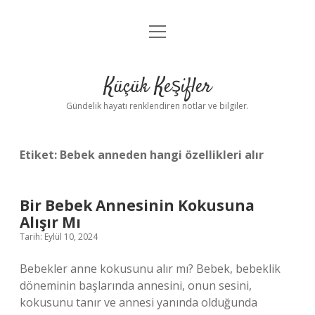
menüyü
Anasayfa
aç
Gizlilik Politikası
Küçük Keşifler
Yasal Uyarı
Gündelik hayatı renklendiren notlar ve bilgiler.
Hakkımızda
Etiket:
Bebek anneden hangi özellikleri alır
Bir Bebek Annesinin Kokusuna
Alışır Mı
Tarih: Eylül 10, 2024
Bebekler anne kokusunu alır mı? Bebek, bebeklik
döneminin başlarında annesini, onun sesini,
kokusunu tanır ve annesi yanında olduğunda