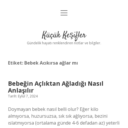
menüyü
Anasayfa
aç
Gizlilik Politikası
Küçük Keşifler
Yasal Uyarı
Gündelik hayatı renklendiren notlar ve bilgiler.
Hakkımızda
Etiket:
Bebek Acıkırsa ağlar mı
Bebeğin Açlıktan Ağladığı Nasıl
Anlaşılır
Tarih: Eylül 7, 2024
Doymayan bebek nasıl belli olur? Eğer kilo
almıyorsa, huzursuzsa, sık sık ağlıyorsa, bezini
ıslatmıyorsa (ortalama günde 4-6 defadan az) yeterli