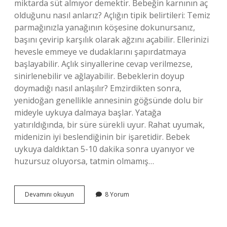
miktarda süt almıyor demektir. Bebeğin karnının aç
olduğunu nasıl anlarız? Açlığın tipik belirtileri: Temiz
parmağınızla yanağının köşesine dokunursanız,
başını çevirip karşılık olarak ağzını açabilir. Ellerinizi
hevesle emmeye ve dudaklarını şapırdatmaya
başlayabilir. Açlık sinyallerine cevap verilmezse,
sinirlenebilir ve ağlayabilir. Bebeklerin doyup
doymadığı nasıl anlaşılır? Emzirdikten sonra,
yenidoğan genellikle annesinin göğsünde dolu bir
mideyle uykuya dalmaya başlar. Yatağa
yatırıldığında, bir süre sürekli uyur. Rahat uyumak,
midenizin iyi beslendiğinin bir işaretidir. Bebek
uykuya daldıktan 5-10 dakika sonra uyanıyor ve
huzursuz oluyorsa, tatmin olmamış…
Bebeğin
Devamını okuyun
8 Yorum
Açlıktan
Ağladığı
Nasıl