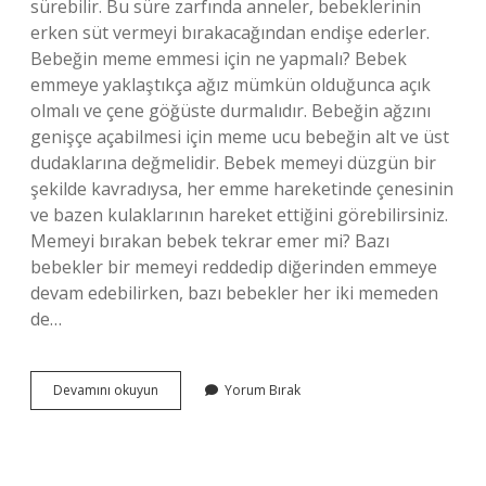
sürebilir. Bu süre zarfında anneler, bebeklerinin
erken süt vermeyi bırakacağından endişe ederler.
Bebeğin meme emmesi için ne yapmalı? Bebek
emmeye yaklaştıkça ağız mümkün olduğunca açık
olmalı ve çene göğüste durmalıdır. Bebeğin ağzını
genişçe açabilmesi için meme ucu bebeğin alt ve üst
dudaklarına değmelidir. Bebek memeyi düzgün bir
şekilde kavradıysa, her emme hareketinde çenesinin
ve bazen kulaklarının hareket ettiğini görebilirsiniz.
Memeyi bırakan bebek tekrar emer mi? Bazı
bebekler bir memeyi reddedip diğerinden emmeye
devam edebilirken, bazı bebekler her iki memeden
de…
Meme
Devamını okuyun
Yorum Bırak
Reddi
Yapan
Bebek
Nasıl