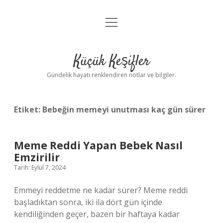
menüyü
Anasayfa
aç
Gizlilik Politikası
Küçük Keşifler
Yasal Uyarı
Gündelik hayatı renklendiren notlar ve bilgiler.
Hakkımızda
Etiket:
Bebeğin memeyi unutması kaç gün sürer
Meme Reddi Yapan Bebek Nasıl
Emzirilir
Tarih: Eylül 7, 2024
Emmeyi reddetme ne kadar sürer? Meme reddi
başladıktan sonra, iki ila dört gün içinde
kendiliğinden geçer, bazen bir haftaya kadar