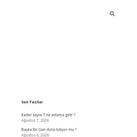
Sidebar
Son Yazılar
elexbet
betexper y
Kader sayısı 7 ne anlama gelir ?
Ağustos 7, 2026
Başka Bir Gün dizisi bitiyor mu ?
Ağustos 6, 2026