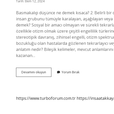
Tarih: Ekim 12, 2024
Basmakalıp düşünce ne demek kısaca? 2. Belirli bir d
insan grubunu tümüyle karalayan, aşağılayan veya k
demek? Sosyal bir amacı olmayan ve sürekli tekrarlay
özellikle otizm olmak üzere çeşitli engellilik türle
stereotipik davranış, zihinsel engelli, otizm spektr
bozukluğu olan hastalarda gözlenen tekrarlayıcı vey
anlatım nedir? Bileşik kelimeler, mevcut anlamlarını 
kazanan…
Basmakalıp
Devamını okuyun
Yorum Bırak
Örnek
Ne
Demek
https://www.turboforum.com.tr
https://insaatakkay