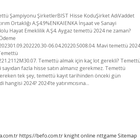
ettü Şampiyonu ŞirketlerBIST Hisse KoduŞirket AdıVaddet
rım Ortaklığı A.Ş4.9%ENKAIENKA İnşaat ve Sanayi
lu Hayat Emeklilik A.Ş4. Aygaz temettü 2024 ne zaman?
 Ödeme
.202301.09.202220.30-06.04.20220.5008.04. Mavi temettü 202
Temettü
1.2112M30.07. Temettü almak için kaç lot gerekli? Temett
irli sayıdan fazla hisse satın almanız gerekmez. Temettü
ereken tek şey, temettü kayıt tarihinden önceki gün
di hangisi 2024? 2024’te yatırımcısına…
a.com.tr
https://befo.com.tr
knight online
nttgame
Sitemap