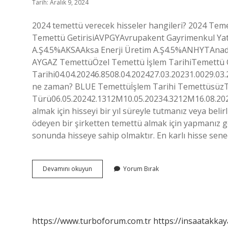
Tarih: Aralık 9, 2024
2024 temettü verecek hisseler hangileri? 2024 Tem
Temettü GetirisiAVPGYAvrupakent Gayrimenkul Yatı
A.Ş4.5%AKSAAksa Enerji Üretim A.Ş4.5%ANHYTAnado
AYGAZ TemettüÖzel Temettü İşlem TarihiTemettü
Tarihi04.04.20246.8508.04.202427.03.20231.0029.03
ne zaman? BLUE Temettüİşlem Tarihi Temettüsüz
Türü06.05.20242.1312M10.05.20234.3212M16.08.2022
almak için hisseyi bir yıl süreyle tutmanız veya bel
ödeyen bir şirketten temettü almak için yapmanız g
sonunda hisseye sahip olmaktır. En karlı hisse sene
Manas
Devamını okuyun
Yorum Bırak
Temettü
Dağıtacak
Mı
https://www.turboforum.com.tr
https://insaatakkay