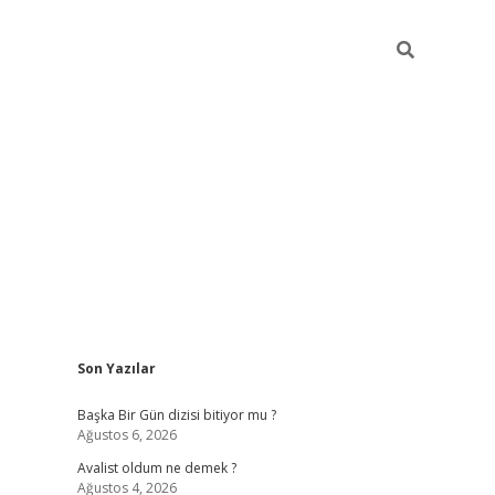
Sidebar
Son Yazılar
elexbet
betexper yeni gir
Başka Bir Gün dizisi bitiyor mu ?
Ağustos 6, 2026
Avalist oldum ne demek ?
Ağustos 4, 2026