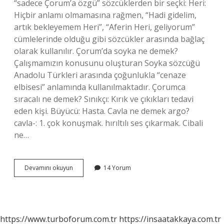
“sadece Çorum’a özgü” sözcüklerden bir seçki: Heri:
Hiçbir anlamı olmamasına rağmen, “Hadi gidelim,
artık bekleyemem Heri”, “Aferin Heri, geliyorum”
cümlelerinde olduğu gibi sözcükler arasında bağlaç
olarak kullanılır. Çorum’da soyka ne demek?
Çalışmamızın konusunu oluşturan Soyka sözcüğü
Anadolu Türkleri arasında çoğunlukla “cenaze
elbisesi” anlamında kullanılmaktadır. Çorumca
sıracalı ne demek? Sınıkçı: Kırık ve çıkıkları tedavi
eden kişi. Büyücü: Hasta. Cavla ne demek argo?
cavla-: 1. çok konuşmak. hırıltılı ses çıkarmak. Cibali
ne…
Capcuk
Devamını okuyun
14 Yorum
Ne
Demek
https://www.turboforum.com.tr
https://insaatakkaya.com.tr