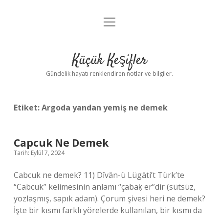
menüyü
Anasayfa
aç
Gizlilik Politikası
Küçük Keşifler
Yasal Uyarı
Gündelik hayatı renklendiren notlar ve bilgiler.
Hakkımızda
Etiket:
Argoda yandan yemiş ne demek
Capcuk Ne Demek
Tarih: Eylül 7, 2024
Cabcuk ne demek? 11) Dîvān-ü Lügāti’t Türk’te
“Cabcuk” kelimesinin anlamı “çabaḳ er”dir (sütsüz,
yozlaşmış, sapık adam). Çorum şivesi heri ne demek?
İşte bir kısmı farklı yörelerde kullanılan, bir kısmı da