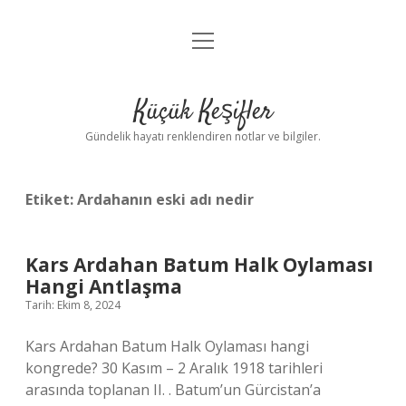
menüyü
Anasayfa
aç
Gizlilik Politikası
Küçük Keşifler
Yasal Uyarı
Gündelik hayatı renklendiren notlar ve bilgiler.
Hakkımızda
Etiket:
Ardahanın eski adı nedir
Kars Ardahan Batum Halk Oylaması
Hangi Antlaşma
Tarih: Ekim 8, 2024
Kars Ardahan Batum Halk Oylaması hangi
kongrede? 30 Kasım – 2 Aralık 1918 tarihleri ​​
arasında toplanan II. . Batum’un Gürcistan’a