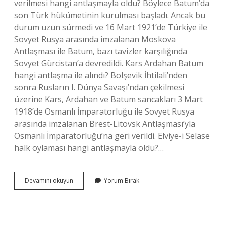
verilmesi hangi antlaşmayla oldu? Böylece Batum’da
son Türk hükümetinin kurulması başladı. Ancak bu
durum uzun sürmedi ve 16 Mart 1921’de Türkiye ile
Sovyet Rusya arasında imzalanan Moskova
Antlaşması ile Batum, bazı tavizler karşılığında
Sovyet Gürcistan’a devredildi. Kars Ardahan Batum
hangi antlaşma ile alındı? Bolşevik İhtilali’nden
sonra Rusların I. Dünya Savaşı’ndan çekilmesi
üzerine Kars, Ardahan ve Batum sancakları 3 Mart
1918’de Osmanlı İmparatorluğu ile Sovyet Rusya
arasında imzalanan Brest-Litovsk Antlaşması’yla
Osmanlı İmparatorluğu’na geri verildi. Elviye-i Selase
halk oylaması hangi antlaşmayla oldu?…
Kars
Devamını okuyun
Yorum Bırak
Ardahan
Batum
Halk
Oylaması