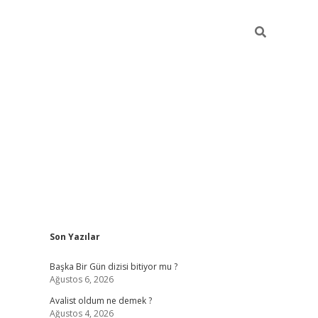
Sidebar
Son Yazılar
elexbet
betexper yeni giri
Başka Bir Gün dizisi bitiyor mu ?
Ağustos 6, 2026
Avalist oldum ne demek ?
Ağustos 4, 2026