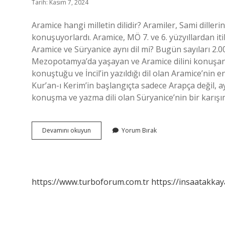
Tarih: Kasım 7, 2024
Aramice hangi milletin dilidir? Aramiler, Sami diller
konuşuyorlardı. Aramice, MÖ 7. ve 6. yüzyıllardan iti
Aramice ve Süryanice aynı dil mi? Bugün sayıları 2.
Mezopotamya’da yaşayan ve Aramice dilini konuşan Hı
konuştuğu ve İncil’in yazıldığı dil olan Aramice’ni
Kur’an-ı Kerim’in başlangıçta sadece Arapça değil, 
konuşma ve yazma dili olan Süryanice’nin bir karışımı
Aramice
Devamını okuyun
Yorum Bırak
Kim
Konuşur
https://www.turboforum.com.tr
https://insaatakkay