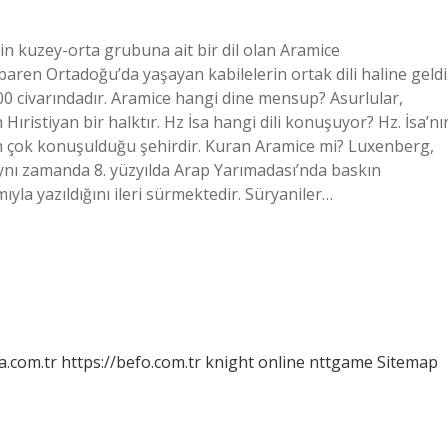
inin kuzey-orta grubuna ait bir dil olan Aramice
baren Ortadoğu’da yaşayan kabilelerin ortak dili haline geldi
000 civarındadır. Aramice hangi dine mensup? Asurlular,
ristiyan bir halktır. Hz İsa hangi dili konuşuyor? Hz. İsa’nı
n en çok konuşulduğu şehirdir. Kuran Aramice mi? Luxenberg,
aynı zamanda 8. yüzyılda Arap Yarımadası’nda baskın
yla yazıldığını ileri sürmektedir. Süryaniler…
a.com.tr
https://befo.com.tr
knight online
nttgame
Sitemap