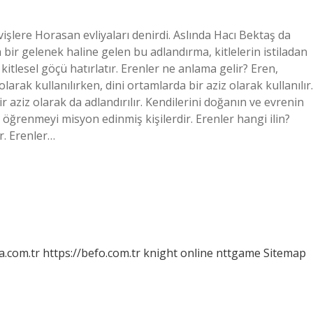
şlere Horasan evliyaları denirdi. Aslında Hacı Bektaş da
 bir gelenek haline gelen bu adlandırma, kitlelerin istiladan
kitlesel göçü hatırlatır. Erenler ne anlama gelir? Eren,
rak kullanılırken, dini ortamlarda bir aziz olarak kullanılır.
bir aziz olarak da adlandırılır. Kendilerini doğanın ve evrenin
 öğrenmeyi misyon edinmiş kişilerdir. Erenler hangi ilin?
ır. Erenler…
a.com.tr
https://befo.com.tr
knight online
nttgame
Sitemap