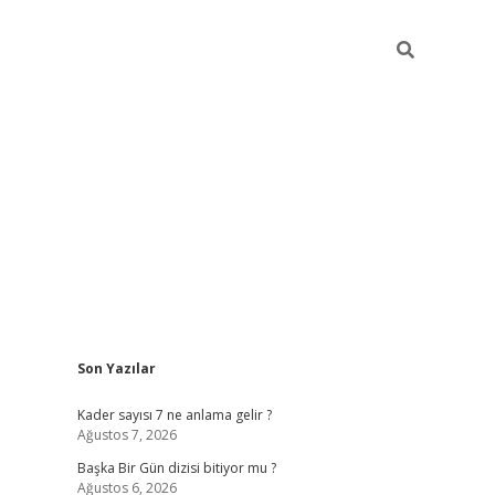
Sidebar
Son Yazılar
elexbet
betexper yeni gir
Kader sayısı 7 ne anlama gelir ?
Ağustos 7, 2026
Başka Bir Gün dizisi bitiyor mu ?
Ağustos 6, 2026