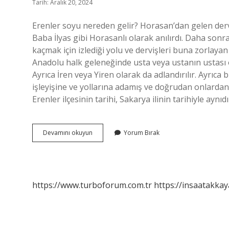
Tarih: Aralık 20, 2024
Erenler soyu nereden gelir? Horasan’dan gelen dervi
Baba İlyas gibi Horasanlı olarak anılırdı. Daha sonra
kaçmak için izlediği yolu ve dervişleri buna zorlayan 
Anadolu halk geleneğinde usta veya ustanın ustası ola
Ayrıca İren veya Yiren olarak da adlandırılır. Ayrıca 
işleyişine ve yollarına adamış ve doğrudan onlardan
Erenler ilçesinin tarihi, Sakarya ilinin tarihiyle aynıd
Erenler
Devamını okuyun
Yorum Bırak
Ismi
Nereden
Gelir
https://www.turboforum.com.tr
https://insaatakkay