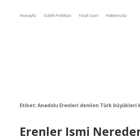
Anasayfa
Gizlilik Politikası
Yasal Uyarı
Hakkımızda
Etiket:
Anadolu Erenleri denilen Türk büyükleri 
Erenler Ismi Nereden