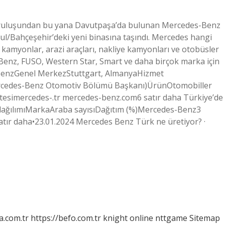
Kuruluşundan bu yana Davutpaşa’da bulunan Mercedes-Benz
l/Bahçeşehir’deki yeni binasına taşındı. Mercedes hangi
 kamyonlar, arazi araçları, nakliye kamyonları ve otobüsler
-Benz, FUSO, Western Star, Smart ve daha birçok marka için
-BenzGenel MerkezStuttgart, AlmanyaHizmet
(Mercedes-Benz Otomotiv Bölümü Başkanı)ÜrünOtomobiller
tesimercedes-.tr mercedes-benz.com6 satır daha Türkiye’de
 dağılımıMarkaAraba sayısıDağıtım (%)Mercedes-Benz3
tır daha•23.01.2024 Mercedes Benz Türk ne üretiyor? ·
a.com.tr
https://befo.com.tr
knight online
nttgame
Sitemap