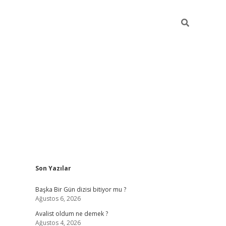
Sidebar
Son Yazılar
elexbet
betexper yen
Başka Bir Gün dizisi bitiyor mu ?
Ağustos 6, 2026
Avalist oldum ne demek ?
Ağustos 4, 2026