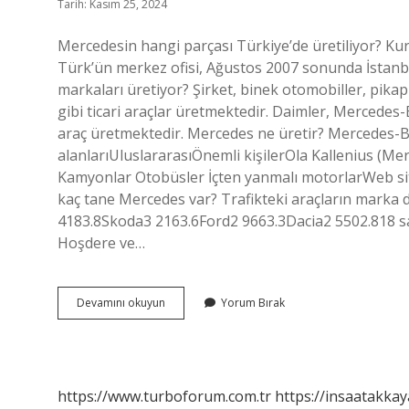
Tarih: Kasım 25, 2024
Mercedesin hangi parçası Türkiye’de üretiliyor? 
Türk’ün merkez ofisi, Ağustos 2007 sonunda İstanbu
markaları üretiyor? Şirket, binek otomobiller, pikap
gibi ticari araçlar üretmektedir. Daimler, Mercedes
araç üretmektedir. Mercedes ne üretir? Mercedes
alanlarıUluslararasıÖnemli kişilerOla Kallenius 
Kamyonlar Otobüsler İçten yanmalı motorlarWeb si
kaç tane Mercedes var? Trafikteki araçların marka
4183.8Skoda3 2163.6Ford2 9663.3Dacia2 5502.818 sa
Hoşdere ve…
Mercedes
Devamını okuyun
Yorum Bırak
Benz
Türkiye
Ne
Üretiyor
https://www.turboforum.com.tr
https://insaatakkay