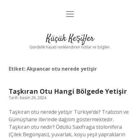
menüyü
Anasayfa
aç
Gizlilik Politikası
Küçük Keşifler
Yasal Uyarı
Gündelik hayatı renklendiren notlar ve bilgiler.
Hakkımızda
Etiket:
Akpancar otu nerede yetişir
Taşkıran Otu Hangi Bölgede Yetişir
Tarih: Kasım 26, 2024
Taşkıran otu nerede yetişir Türkiye’de? Trabzon ve
Gümüşhane illerinde dağılım göstermektedir.
Taşkıran otu nedir? Ödüllü Saxifraga stolonifera
(Çilek Begonyası), yuvarlak, koyu yeşil yaprakların