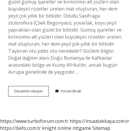
güzel gümüş işaretler ve kırmızımsı alt yüzleri olan
büyüleyici rozetler üreten mat oluşturan, her dem
yeşil çok yıllık bir bitkidir. Ödüllü Saxifraga
stolonifera (Çilek Begonyası), yuvarlak, koyu yeşil
yaprakları olan güzel bir bitkidir. Gümüş işaretler ve
kırmızımsı alt yüzleri olan büyüleyici rozetler üreten
mat oluşturan, her dem yeşil çok yıllık bir bitkidir.
Taşkıran otu yıldız otu nerededir? Gözlem bilgisi.
Doğal dağılım alanı Doğu Romanya ile Kafkaslar
arasındaki bölge ve Kuzey Afrika’dır, ancak bugün
Avrupa genelinde de yaygındır.…
Taşkıran
Devamını okuyun
Yorum Bırak
Otu
Hangi
Bölgede
Yetişir
https://www.turboforum.com.tr
https://insaatakkaya.com.tr
https://befo.com.tr
knight online
nttgame
Sitemap