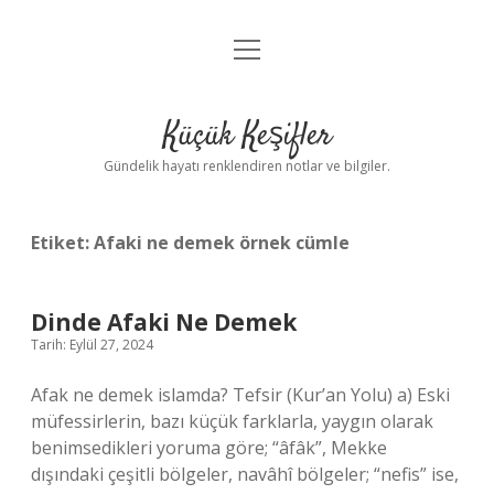
menüyü
Anasayfa
aç
Gizlilik Politikası
Küçük Keşifler
Yasal Uyarı
Gündelik hayatı renklendiren notlar ve bilgiler.
Hakkımızda
Etiket:
Afaki ne demek örnek cümle
Dinde Afaki Ne Demek
Tarih: Eylül 27, 2024
Afak ne demek islamda? Tefsir (Kur’an Yolu) a) Eski
müfessirlerin, bazı küçük farklarla, yaygın olarak
benimsedikleri yoruma göre; “âfâk”, Mekke
dışındaki çeşitli bölgeler, navâhî bölgeler; “nefis” ise,