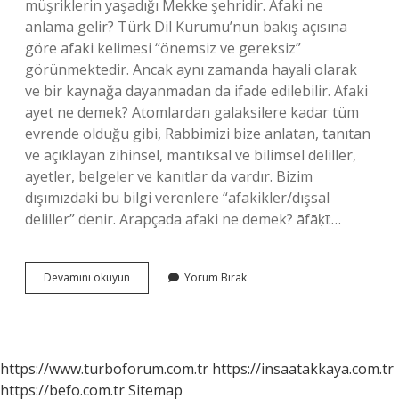
müşriklerin yaşadığı Mekke şehridir. Afaki ne
anlama gelir? Türk Dil Kurumu’nun bakış açısına
göre afaki kelimesi “önemsiz ve gereksiz”
görünmektedir. Ancak aynı zamanda hayali olarak
ve bir kaynağa dayanmadan da ifade edilebilir. Afaki
ayet ne demek? Atomlardan galaksilere kadar tüm
evrende olduğu gibi, Rabbimizi bize anlatan, tanıtan
ve açıklayan zihinsel, mantıksal ve bilimsel deliller,
ayetler, belgeler ve kanıtlar da vardır. Bizim
dışımızdaki bu bilgi verenlere “afakikler/dışsal
deliller” denir. Arapçada afaki ne demek? āfāḳī:…
Dinde
Devamını okuyun
Yorum Bırak
Afaki
Ne
Demek
https://www.turboforum.com.tr
https://insaatakkaya.com.tr
https://befo.com.tr
Sitemap