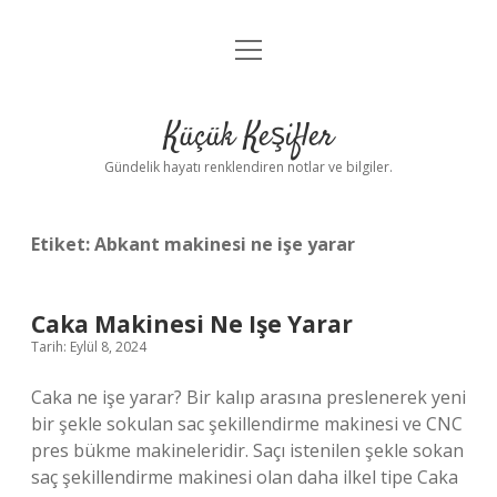
menüyü
Anasayfa
aç
Gizlilik Politikası
Küçük Keşifler
Yasal Uyarı
Gündelik hayatı renklendiren notlar ve bilgiler.
Hakkımızda
Etiket:
Abkant makinesi ne işe yarar
Caka Makinesi Ne Işe Yarar
Tarih: Eylül 8, 2024
Caka ne işe yarar? Bir kalıp arasına preslenerek yeni
bir şekle sokulan sac şekillendirme makinesi ve CNC
pres bükme makineleridir. Saçı istenilen şekle sokan
saç şekillendirme makinesi olan daha ilkel tipe Caka