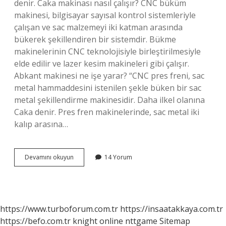
denir. Caka makinası nasıl çalışır? CNC büküm
makinesi, bilgisayar sayısal kontrol sistemleriyle
çalışan ve sac malzemeyi iki katman arasında
bükerek şekillendiren bir sistemdir. Bükme
makinelerinin CNC teknolojisiyle birleştirilmesiyle
elde edilir ve lazer kesim makineleri gibi çalışır.
Abkant makinesi ne işe yarar? “CNC pres freni, sac
metal hammaddesini istenilen şekle büken bir sac
metal şekillendirme makinesidir. Daha ilkel olanına
Caka denir. Pres fren makinelerinde, sac metal iki
kalıp arasına…
Caka
Devamını okuyun
14 Yorum
Makinesi
Ne
Işe
Yarar
https://www.turboforum.com.tr
https://insaatakkaya.com.tr
https://befo.com.tr
knight online
nttgame
Sitemap