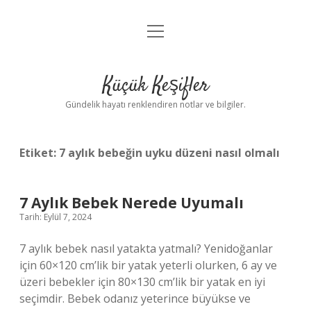
menüyü
Anasayfa
aç
Gizlilik Politikası
Küçük Keşifler
Yasal Uyarı
Gündelik hayatı renklendiren notlar ve bilgiler.
Hakkımızda
Etiket:
7 aylık bebeğin uyku düzeni nasıl olmalı
7 Aylık Bebek Nerede Uyumalı
Tarih: Eylül 7, 2024
7 aylık bebek nasıl yatakta yatmalı? Yenidoğanlar
için 60×120 cm’lik bir yatak yeterli olurken, 6 ay ve
üzeri bebekler için 80×130 cm’lik bir yatak en iyi
seçimdir. Bebek odanız yeterince büyükse ve