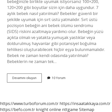
bebeğinizle birlikte uyumak istiyorsanız 100×200,
120×200 gibi boyutlar sizin için daha uygundur. 7
aylık bebek nasıl yatırılmalı? Bebekler güvenli bir
şekilde uyumak için sırt üstü yatmalıdır. Sırt üstü
pozisyon bebeğin ani bebek ölümü sendromu
(SIDS) riskini azaltmaya yardımcı olur. Bebeğin yüzü
açıkta olmalı ve yatakta yumuşak yastıklar veya
doldurulmuş hayvanlar gibi potansiyel boğulma
tehlikesi oluşturabilecek hiçbir eşya bulunmamalıdır.
Bebek ne zaman kendi odasında yatırılmalı?
Bebeklerin ne zaman tek…
7
Devamını okuyun
10 Yorum
Aylık
Bebek
Nerede
Uyumalı
https://www.turboforum.com.tr
https://insaatakkaya.com.tr
https://befo.com.tr
knight online
nttgame
Sitemap