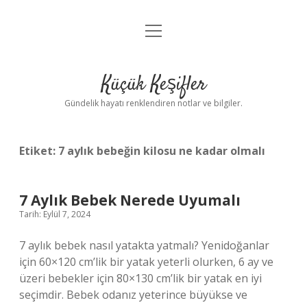
menüyü
Anasayfa
aç
Gizlilik Politikası
Küçük Keşifler
Yasal Uyarı
Gündelik hayatı renklendiren notlar ve bilgiler.
Hakkımızda
Etiket:
7 aylık bebeğin kilosu ne kadar olmalı
7 Aylık Bebek Nerede Uyumalı
Tarih: Eylül 7, 2024
7 aylık bebek nasıl yatakta yatmalı? Yenidoğanlar
için 60×120 cm’lik bir yatak yeterli olurken, 6 ay ve
üzeri bebekler için 80×130 cm’lik bir yatak en iyi
seçimdir. Bebek odanız yeterince büyükse ve