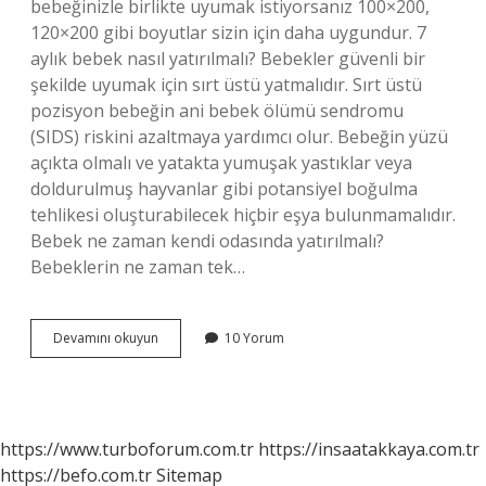
bebeğinizle birlikte uyumak istiyorsanız 100×200,
120×200 gibi boyutlar sizin için daha uygundur. 7
aylık bebek nasıl yatırılmalı? Bebekler güvenli bir
şekilde uyumak için sırt üstü yatmalıdır. Sırt üstü
pozisyon bebeğin ani bebek ölümü sendromu
(SIDS) riskini azaltmaya yardımcı olur. Bebeğin yüzü
açıkta olmalı ve yatakta yumuşak yastıklar veya
doldurulmuş hayvanlar gibi potansiyel boğulma
tehlikesi oluşturabilecek hiçbir eşya bulunmamalıdır.
Bebek ne zaman kendi odasında yatırılmalı?
Bebeklerin ne zaman tek…
7
Devamını okuyun
10 Yorum
Aylık
Bebek
Nerede
Uyumalı
https://www.turboforum.com.tr
https://insaatakkaya.com.tr
https://befo.com.tr
Sitemap