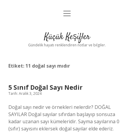
menüyü
Anasayfa
aç
Gizlilik Politikası
Küçük Keşifler
Yasal Uyarı
Gündelik hayatı renklendiren notlar ve bilgiler.
Hakkımızda
Etiket:
11 doğal sayı mıdır
5 Sınıf Doğal Sayı Nedir
Tarih: Aralık 3, 2024
Doğal sayı nedir ve örnekleri nelerdir? DOĞAL
SAYILAR Doğal sayılar sıfırdan başlayıp sonsuza
kadar uzanan sayı kümeleridir. Sayma sayılarına 0
(sıfır) sayısını eklersek doğal sayılar elde ederiz.