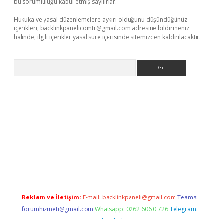
bu sorumluluğu kabul etmiş sayılırlar.
Hukuka ve yasal düzenlemelere aykırı olduğunu düşündüğünüz
içerikleri,
backlinkpanelicomtr@gmail.com
adresine bildirmeniz
halinde, ilgili içerikler yasal süre içerisinde sitemizden kaldırılacaktır.
Arama
 yeni giriş
ilbet
Reklam ve İletişim:
E-mail:
backlinkpaneli@gmail.com
Teams:
forumhizmeti@gmail.com
Whatsapp: 0262 606 0 726
Telegram: