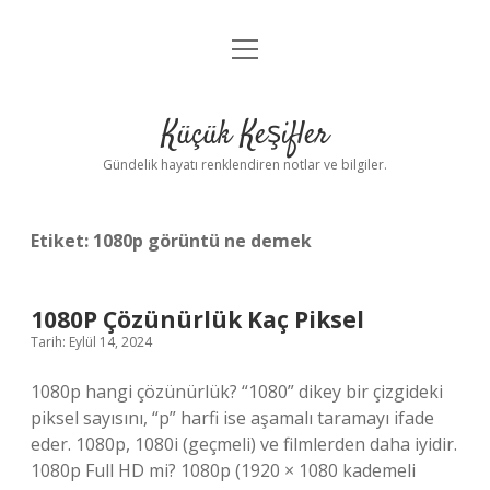
menüyü
Anasayfa
aç
Gizlilik Politikası
Küçük Keşifler
Yasal Uyarı
Gündelik hayatı renklendiren notlar ve bilgiler.
Hakkımızda
Etiket:
1080p görüntü ne demek
1080P Çözünürlük Kaç Piksel
Tarih: Eylül 14, 2024
1080p hangi çözünürlük? “1080” dikey bir çizgideki
piksel sayısını, “p” harfi ise aşamalı taramayı ifade
eder. 1080p, 1080i (geçmeli) ve filmlerden daha iyidir.
1080p Full HD mi? 1080p (1920 × 1080 kademeli