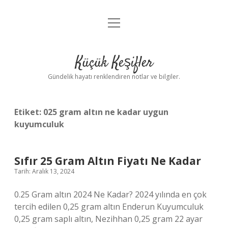
menüyü
Anasayfa
aç
Gizlilik Politikası
Küçük Keşifler
Yasal Uyarı
Gündelik hayatı renklendiren notlar ve bilgiler.
Hakkımızda
Etiket:
025 gram altın ne kadar uygun
kuyumculuk
Sıfır 25 Gram Altın Fiyatı Ne Kadar
Tarih: Aralık 13, 2024
0.25 Gram altın 2024 Ne Kadar? 2024 yılında en çok
tercih edilen 0,25 gram altın Enderun Kuyumculuk
0,25 gram saplı altın, Nezihhan 0,25 gram 22 ayar