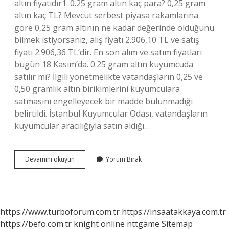
altın fiyatıdır1. 0.25 gram altın kaç para? 0,25 gram
altın kaç TL? Mevcut serbest piyasa rakamlarına
göre 0,25 gram altının ne kadar değerinde olduğunu
bilmek istiyorsanız, alış fiyatı 2.906,10 TL ve satış
fiyatı 2.906,36 TL’dir. En son alım ve satım fiyatları
bugün 18 Kasım’da. 0.25 gram altın kuyumcuda
satılır mı? İlgili yönetmelikte vatandaşların 0,25 ve
0,50 gramlık altın birikimlerini kuyumculara
satmasını engelleyecek bir madde bulunmadığı
belirtildi. İstanbul Kuyumcular Odası, vatandaşların
kuyumcular aracılığıyla satın aldığı…
Sıfır
Devamını okuyun
Yorum Bırak
25
Gram
Altın
Fiyatı
Ne
https://www.turboforum.com.tr
https://insaatakkaya.com.tr
Kadar
https://befo.com.tr
knight online
nttgame
Sitemap